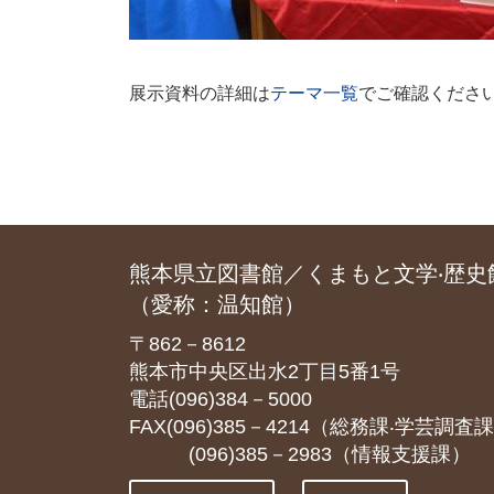
展示資料の詳細は
テーマ一覧
でご確認くださ
熊本県立図書館／くまもと文学‧歴史
（愛称：温知館）
〒862－8612
熊本市中央区出水2丁目5番1号
電話(096)384－5000
FAX(096)385－4214（総務課‧学芸調査
(096)385－2983（情報支援課）