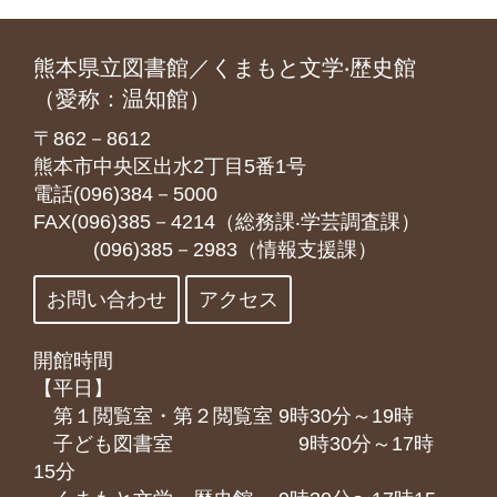
熊本県立図書館／くまもと文学‧歴史館
（愛称：温知館）
〒862－8612
熊本市中央区出水2丁目5番1号
電話(096)384－5000
FAX(096)385－4214（総務課‧学芸調査課）
(096)385－2983（情報支援課）
お問い合わせ
アクセス
開館時間
【平日】
第１閲覧室・第２閲覧室 9時30分～19時
子ども図書室 9時30分～17時
15分