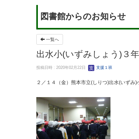
図書館からのお知らせ
一覧へ
出水小(いずみしょう)３
投稿日時 : 2020年02月22日
支援１班
２／１４（金）熊本市立(しりつ)出水(いずみ