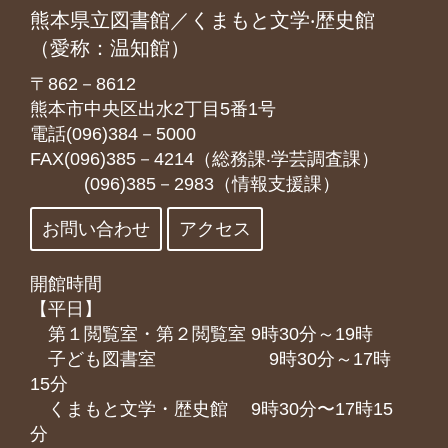
熊本県立図書館／くまもと文学‧歴史館
（愛称：温知館）
〒862－8612
熊本市中央区出水2丁目5番1号
電話(096)384－5000
FAX(096)385－4214（総務課‧学芸調査課）
(096)385－2983（情報支援課）
お問い合わせ
アクセス
開館時間
【平日】
第１閲覧室・第２閲覧室 9時30分～19時
子ども図書室 9時30分～17時
15分
くまもと⽂学・歴史館 9時30分〜17時15
分