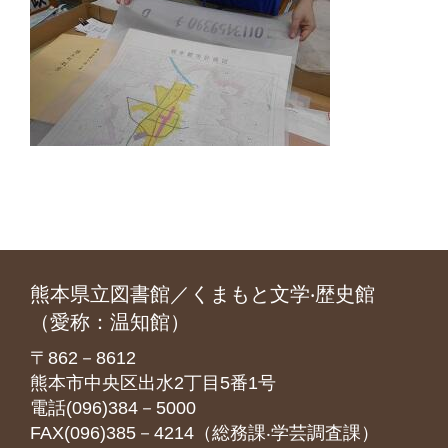
熊本県立図書館／くまもと文学‧歴史館
（愛称：温知館）
〒862－8612
熊本市中央区出水2丁目5番1号
電話(096)384－5000
FAX(096)385－4214（総務課‧学芸調査課）