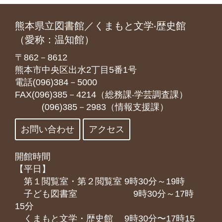
熊本県立図書館／くまもと文学‧歴史館
（愛称：温知館）
〒862－8612
熊本市中央区出水2丁目5番1号
電話(096)384－5000
FAX(096)385－4214（総務課‧学芸調査課）
(096)385－2983（情報支援課）
お問い合わせ
アクセス
開館時間
【平日】
第１閲覧室・第２閲覧室 9時30分～19時
子ども図書室 9時30分～17時
15分
くまもと⽂学・歴史館 9時30分〜17時15