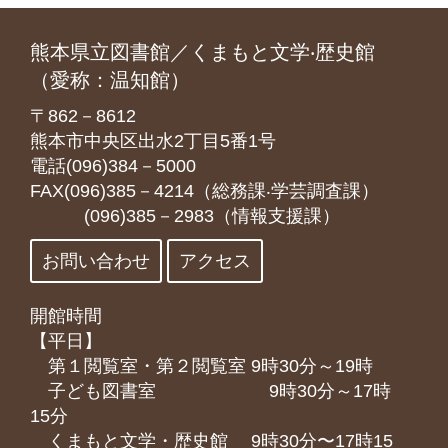
熊本県立図書館／くまもと文学‧歴史館
（愛称：温知館）
〒862－8612
熊本市中央区出水2丁目5番1号
電話(096)384－5000
FAX(096)385－4214（総務課‧学芸調査課）
(096)385－2983（情報支援課）
お問い合わせ
アクセス
開館時間
【平日】
第１閲覧室・第２閲覧室 9時30分～19時
子ども図書室 9時30分～17時
15分
くまもと⽂学・歴史館 9時30分〜17時15