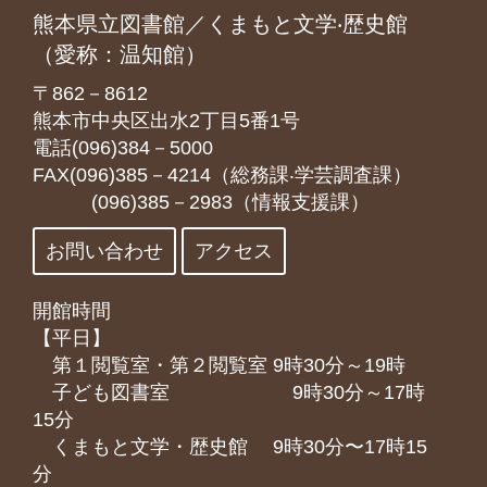
熊本県立図書館／くまもと文学‧歴史館
（愛称：温知館）
〒862－8612
熊本市中央区出水2丁目5番1号
電話(096)384－5000
FAX(096)385－4214（総務課‧学芸調査課）
(096)385－2983（情報支援課）
お問い合わせ
アクセス
開館時間
【平日】
第１閲覧室・第２閲覧室 9時30分～19時
子ども図書室 9時30分～17時
15分
くまもと⽂学・歴史館 9時30分〜17時15
分