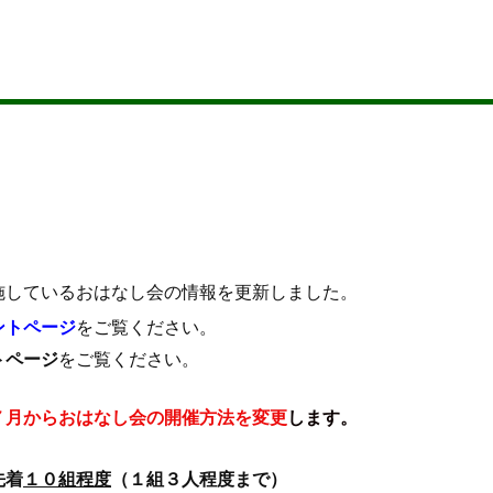
て
施しているおはなし会の情報を更新しました。
ントページ
をご覧ください。
トページ
をご覧ください。
７月からおはなし会の開催方法を変更
します。
先着
１０組程度
（１組３人程度まで）