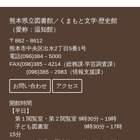
熊本県立図書館／くまもと文学‧歴史館
（愛称：温知館）
〒862－8612
熊本市中央区出水2丁目5番1号
電話(096)384－5000
FAX(096)385－4214（総務課‧学芸調査課）
(096)385－2983（情報支援課）
お問い合わせ
アクセス
開館時間
【平日】
第１閲覧室・第２閲覧室 9時30分～19時
子ども図書室 9時30分～17時
15分