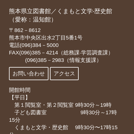
熊本県立図書館／くまもと文学‧歴史館
（愛称：温知館）
〒862－8612
熊本市中央区出水2丁目5番1号
電話(096)384－5000
FAX(096)385－4214（総務課‧学芸調査課）
(096)385－2983（情報支援課）
お問い合わせ
アクセス
開館時間
【平日】
第１閲覧室・第２閲覧室 9時30分～19時
子ども図書室 9時30分～17時
15分
くまもと⽂学・歴史館 9時30分〜17時15