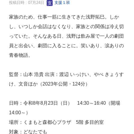
投稿日時 : 07月24日
支援１班
家族のため、仕事一筋に生きてきた浅野拓巳。しか
し、いつしか会話はなくなり、家族との関係は冷え切
っていた。そんなある日、浅野は飲み屋で一人の劇団
員と出会い、劇団に入ることに。笑いあり、涙ありの
青春物語。
監督：山本 浩貴 出演：渡辺 いっけい、やべ きょうす
け、文音ほか（2023年公開・124分）
日時：令和8年8月23日（日） 14:30～16:40（開場
14:00～）
場
所：くまもと森都心プラザ 5階 多目的室
対象：どなたでも