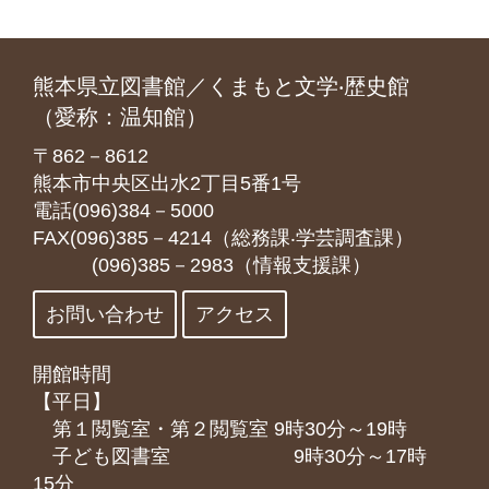
熊本県立図書館／くまもと文学‧歴史館
（愛称：温知館）
〒862－8612
熊本市中央区出水2丁目5番1号
電話(096)384－5000
FAX(096)385－4214（総務課‧学芸調査課）
(096)385－2983（情報支援課）
お問い合わせ
アクセス
開館時間
【平日】
第１閲覧室・第２閲覧室 9時30分～19時
子ども図書室 9時30分～17時
15分