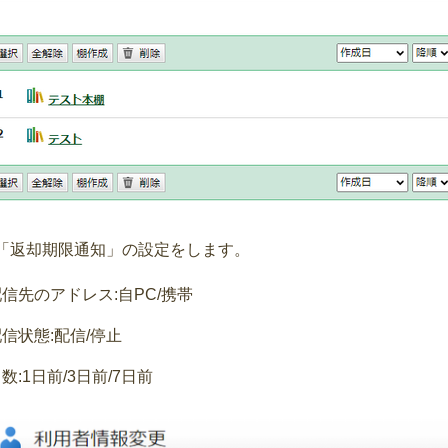
「返却期限通知」の設定をします。
信先のアドレス:自PC/携帯
信状態:配信/停止
数:1日前/3日前/7日前