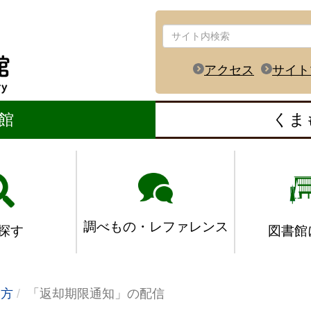
アクセス
サイト
館
くま
調べもの・レファレンス
図書館
探す
い方
「返却期限通知」の配信