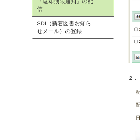
「返却期限通知」の配
信
SDI（新着図書お知ら
せメール）の登録
２．
配
配
日