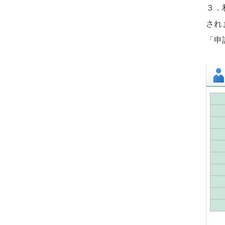
３．
され
「申