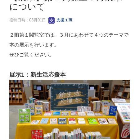
について
投稿日時 : 03月01日
支援１班
２階第１閲覧室では、３月にあわせて４つのテーマで
本の展示を行います。
ぜひご覧ください。
展示1：新生活応援本