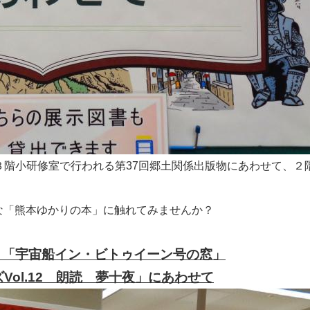
）に３階小研修室で行われる第37回郷土関係出版物にあわせて、
な「熊本ゆかりの本」に触れてみませんか？
 「宇宙船イン・ビトゥイーン号の窓」
ol.12 朗読 夢十夜」にあわせて