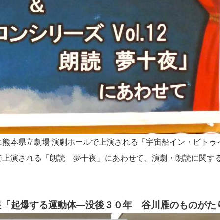
に熊本県立劇場 演劇ホールで上演される「宇宙船イン・ビトゥ
で上演される「朗読 夢十夜」にあわせて、演劇・朗読に関す
展「起爆する運動体―没後３０年 谷川雁のものがた