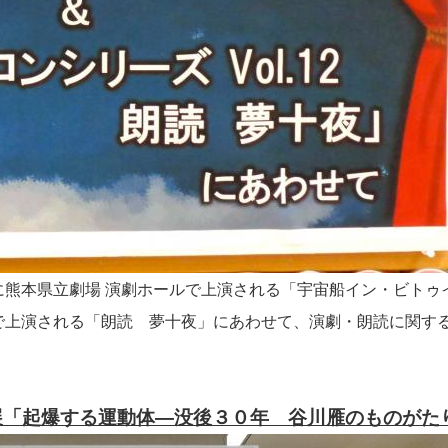
に熊本県立劇場 演劇ホールで上演される「宇宙船イン・ビトゥ
で上演される「朗読 夢十夜」にあわせて、演劇・朗読に関す
展「起爆する運動体―没後３０年 谷川雁のものがた