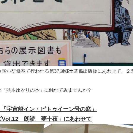
）に３階小研修室で行われる第37回郷土関係出版物にあわせて、
な「熊本ゆかりの本」に触れてみませんか？
 「宇宙船イン・ビトゥイーン号の窓」
ol.12 朗読 夢十夜」にあわせて