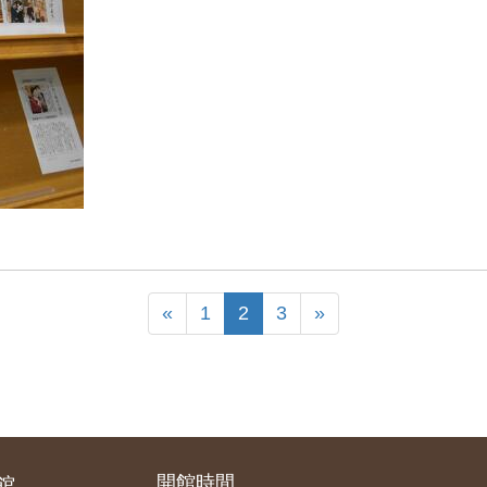
«
1
2
3
»
開館時間
館