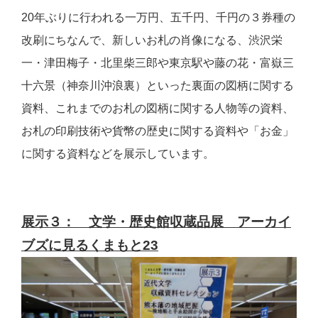
20年ぶりに行われる一万円、五千円、千円の３券種の
改刷にちなんで、新しいお札の肖像になる、渋沢栄
一・津田梅子・北里柴三郎や東京駅や藤の花・富嶽三
十六景（神奈川沖浪裏）といった裏面の図柄に関する
資料、これまでのお札の図柄に関する人物等の資料、
お札の印刷技術や貨幣の歴史に関する資料や「お金」
に関する資料などを展示しています。
展示３： 文学・歴史館収蔵品展 アーカイ
ブズに見るくまもと23