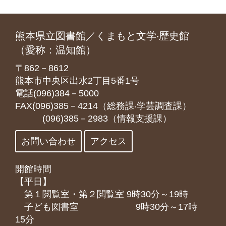
熊本県立図書館／くまもと文学‧歴史館
（愛称：温知館）
〒862－8612
熊本市中央区出水2丁目5番1号
電話(096)384－5000
FAX(096)385－4214（総務課‧学芸調査課）
(096)385－2983（情報支援課）
お問い合わせ
アクセス
開館時間
【平日】
第１閲覧室・第２閲覧室 9時30分～19時
子ども図書室 9時30分～17時
15分