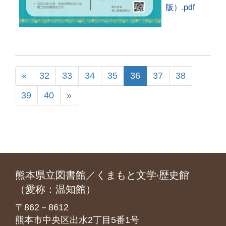
版）.pdf
«
32
33
34
35
36
37
38
39
40
»
熊本県立図書館／くまもと文学‧歴史館
（愛称：温知館）
〒862－8612
熊本市中央区出水2丁目5番1号