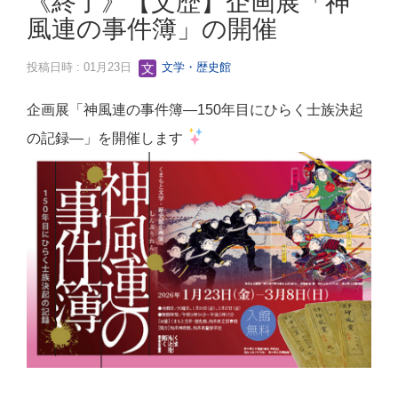
《終了》【文歴】企画展「神
風連の事件簿」の開催
投稿日時 : 01月23日
文学・歴史館
企画展「神風連の事件簿―150年目にひらく士族決起
の記録―」を開催します