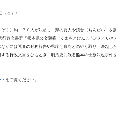
7日（金）〉
ぞく）約１７０人が決起し、県の要人や鎮台（ちんだい）を
近代行政文書群「熊本県公文類纂（くまもとけんこうぶんるいさ
のなかには巡査の勤務報告や県庁と政府とのやり取り、決起し
連する行政文書をひもとき、明治史に残る熊本の士族決起事件
ント
をご覧ください。