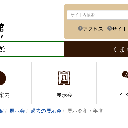
アクセス
サイト
館
くま
イ
案内
展示会
館
展示会
過去の展示会
展示令和７年度