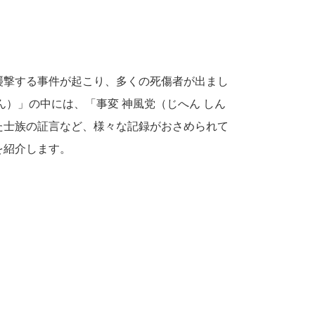
襲撃する事件が起こり、多くの死傷者が出まし
ん）」の中には、「事変 神風党（じへん しん
た士族の証言など、様々な記録がおさめられて
を紹介します
。