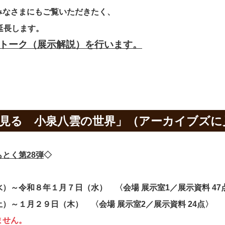
みなさまにもご覧いただきたく、
延長します。
ートーク（展示解説）を行います。
に見る 小泉八雲の世界」（アーカイブズに
とく第28弾
◇
）～令和８年１月７日（水） 〈会場 展示室1／展示資料 47
）～１月２９日（木） 〈会場 展示室2／展示資料 24点〉
ません。