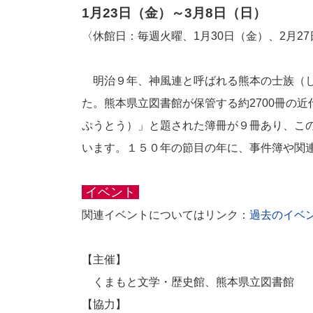
1月23日（金）～3月8日（日）
〈休館日：毎週火曜、1月30日（金）、2月2
明治９年、神風連と呼ばれる熊本の士族（し
た。熊本県立図書館が保管する約2700冊の
ぷうとう）」と題された簿冊が９冊あり、こ
います。１５０年の節目の年に、事件簿や関
イベント
関連イベントについてはリンク：
過去のイベ
【主催】
くまもと文学・歴史館、
熊本県立図書館
【協力】