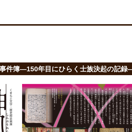
事件簿―150年目にひらく士族決起の記録