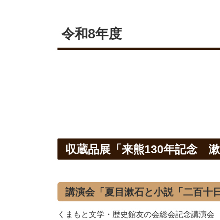
令和8年度
収蔵品展「来熊130年記念 
講演会「夏目漱石と小説「二百十
くまもと文学・歴史館友の会総会記念講演会