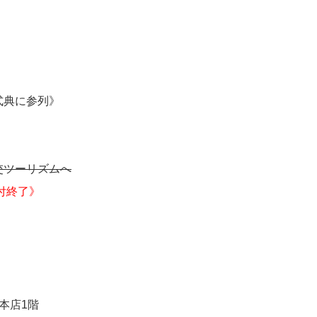
式典に参列》
交ツーリズムへ
付終了》
本店1階