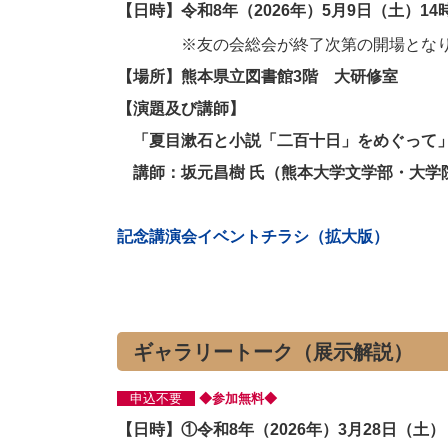
【日時】令和8年（2026年）5月9日（土）14時
※友の会総会が終了次第の開場とな
【場所】熊本県立図書館3階 大研修室
【演題及び講師】
「夏目漱石と小説「二百十日」をめぐって
講師：坂元昌樹 氏（熊本大学文学部・大学
記念講演会イベントチラシ（拡大版）
ギャラリートーク（展示解説）
申込不要
◆参加無料◆
【日時】①令和8年（2026年）3月28日（土）