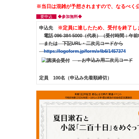
※当日は混雑が予想されますので、なるべく
要申込
◆参加無料◆
※定員に達したため、受付を終了し
申込先
電話 096-384-5000（代表）（受付時間：午
または 下記URL・二次元コードから
https://logoform.jp/form/x4b6/1457374
←お申込み用二次元コード
定員 100名（申込み先着順締切）