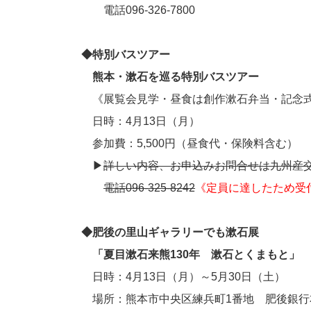
電話096-326-7800
◆特別バスツアー
熊本・漱石を巡る特別バスツアー
《展覧会見学・昼食は創作漱石弁当・記念
日時：4月13日（月）
参加費：5,500円（昼食代・保険料含む）
▶
詳しい内容、お申込みお問合せは九州産
電話096-325-8242
《定員に達したため受
◆肥後の里山ギャラリーでも漱石展
「夏目漱石来熊130年 漱石とくまもと」
日時：4月13日（月）～5月30日（土）
場所：熊本市中央区練兵町1番地 肥後銀行