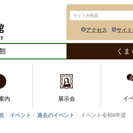
アクセス
サイト
館
くま
イ
案内
展示会
館
イベント
過去のイベント
イベント令和8年度