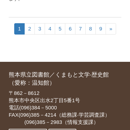
1
2
3
4
5
6
7
8
9
»
熊本県立図書館／くまもと文学‧歴史館
（愛称：温知館）
〒862－8612
熊本市中央区出水2丁目5番1号
電話(096)384－5000
FAX(096)385－4214（総務課‧学芸調査課）
(096)385－2983（情報支援課）