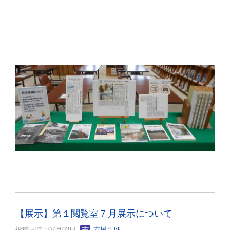
【展示】第１閲覧室７月展示について
投稿日時 : 07月03日
支援１班