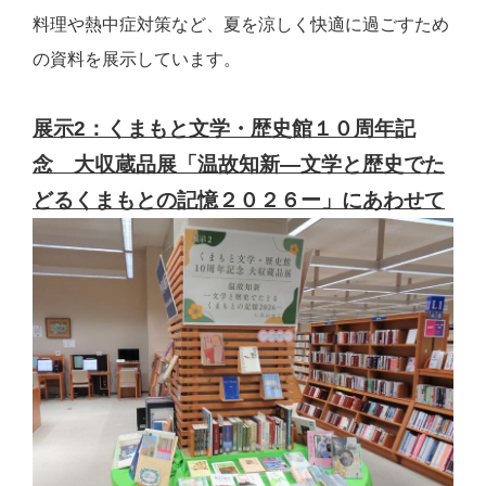
料理や熱中症対策など、夏を涼しく快適に過ごすため
の資料を展示しています。
展示2：くまもと文学・歴史館１０周年記
念 大収蔵品展「温故知新―文学と歴史でた
どるくまもとの記憶２０２６ー」にあわせて