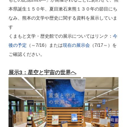
本県誕生１５０年、夏目漱石来熊１３０年の節目にち
なみ、熊本の文学や歴史に関する資料を展示していま
す
くまもと文学・歴史館での展示についてはリンク：
今
後の予定
（～7/16）または
現在の展示会
（7/17～
）を
ご確認ください。
展示3：星空と宇宙の世界へ