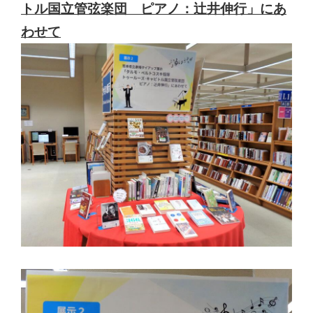
トル国立管弦楽団 ピアノ：辻󠄀井伸行」にあ
わせて