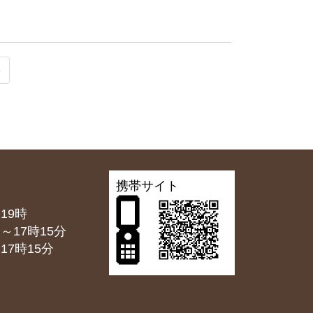
»
携帯サイト
19時
7時15分
7時15分