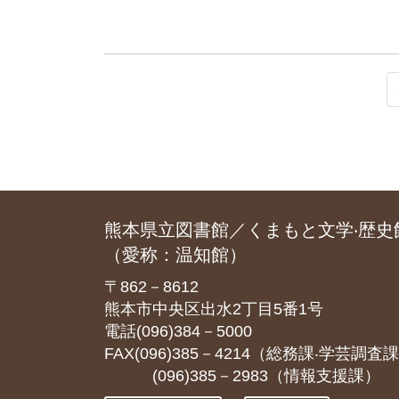
熊本県立図書館／くまもと文学‧歴史
（愛称：温知館）
〒862－8612
熊本市中央区出水2丁目5番1号
電話(096)384－5000
FAX(096)385－4214（総務課‧学芸調査
(096)385－2983（情報支援課）