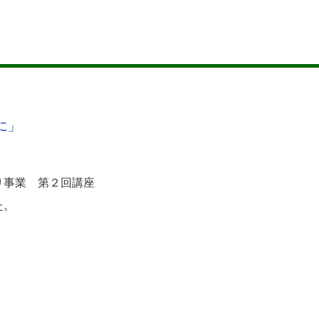
に」
り事業 第２回講座
た。