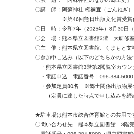
〇演 題：「阿蘇神社のなかの郷土史」
〇講 師：阿蘇神社 権禰宜（ごんねぎ
※第46回熊日出版文化賞受賞作「
〇日 時：令和7年（2025年）8月30日（
〇会 場：熊本県立図書館3階 大研修
〇主 催：熊本県立図書館、くまもと文
〇参加申し込み（以下のどちらかの方法
・熊本県立図書館3階第2閲覧室カウン
・電話申込 電話番号：096-384-50
・参加定員80名 ※郷土関係出版物展
（定員に達した時点で申し込みを締
★駐車場は熊本市総合体育館との共用で
〇問い合わせ先 熊本県立図書館 3階