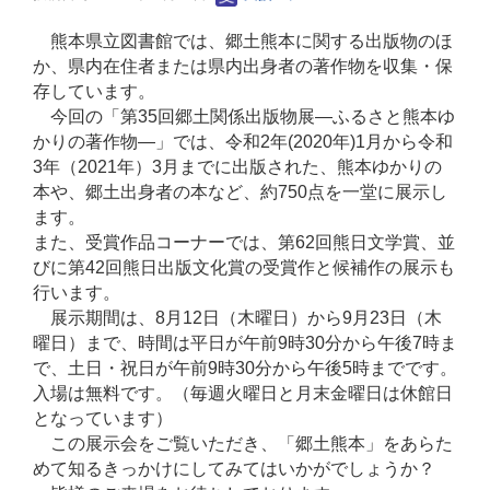
熊本県立図書館では、郷土熊本に関する出版物のほ
か、県内在住者または県内出身者の著作物を収集・保
存しています。
今回の「第35回郷土関係出版物展―ふるさと熊本ゆ
かりの著作物―」では、令和2年
(2020
年
)1
月から令和
3年（2021年）3月までに出版された、熊本ゆかりの
本や、郷土出身者の本など、約750点を一堂に展示し
ます。
また、受賞作品コーナーでは、第62回熊日文学賞、並
びに第42回熊日出版文化賞の受賞作と候補作の展示も
行います。
展示期間は、8月12日（木曜日）から9月23日（木
曜日）まで、時間は平日が午前9時30分から午後7時ま
で、土日・祝日が午前9時30分から午後5時までです。
入場は無料です。（毎週火曜日と月末金曜日は休館日
となっています）
この展示会をご覧いただき、「郷土熊本」をあらた
めて知るきっかけにしてみてはいかがでしょうか？