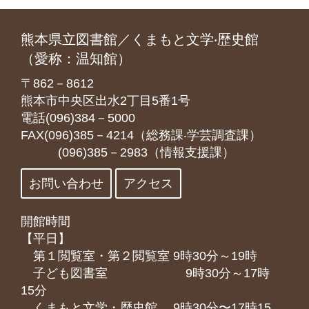
熊本県立図書館／くまもと文学‧歴史館
（愛称：温知館）
〒862－8612
熊本市中央区出水2丁目5番1号
電話(096)384－5000
FAX(096)385－4214（総務課‧学芸調査課）
(096)385－2983（情報支援課）
お問い合わせ
アクセス
開館時間
【平日】
第１閲覧室・第２閲覧室 9時30分～19時
子ども図書室 9時30分～17時
15分
くまもと⽂学・歴史館 9時30分〜17時15