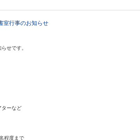
書室行事のお知らせ
知らせです。
」
アターなど
3名程度まで