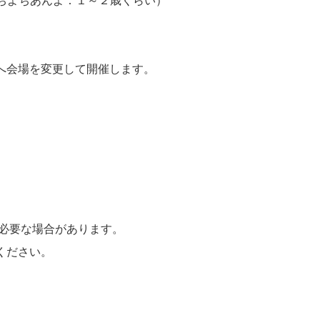
よちよちあんよ：１～２歳くらい）
）
本へ会場を変更して開催します。
）
必要な場合があります。
ください。