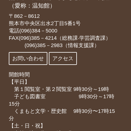
（愛称：温知館）
〒862－8612
熊本市中央区出水2丁目5番1号
電話(096)384－5000
FAX(096)385－4214（総務課‧学芸調査課）
(096)385－2983（情報支援課）
お問い合わせ
アクセス
開館時間
【平日】
第１閲覧室・第２閲覧室 9時30分～19時
子ども図書室 9時30分～17時
15分
くまもと⽂学・歴史館 9時30分〜17時15
分
【土・日・祝】