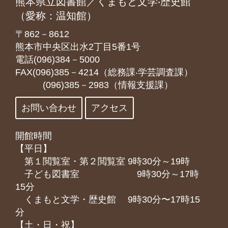
熊本県立図書館／くまもと文学‧歴史館
（愛称：温知館）
〒862－8612
熊本市中央区出水2丁目5番1号
電話(096)384－5000
FAX(096)385－4214（総務課‧学芸調査課）
(096)385－2983（情報支援課）
お問い合わせ
アクセス
開館時間
【平日】
第１閲覧室・第２閲覧室 9時30分～19時
子ども図書室 9時30分～17時
15分
くまもと⽂学・歴史館 9時30分〜17時15
分
【土・日・祝】