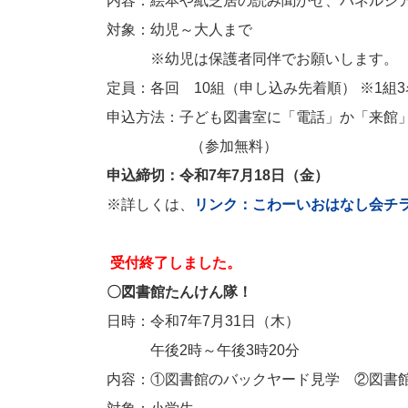
内容：絵本や紙芝居の読み聞かせ、パネルシ
対象：幼児～大人まで
※幼児は保護者同伴でお願いします。
定員：各回 10組（申し込み先着順） ※1組
申込方法：子ども図書室に「電話」か「来館
（参加無料）
申込締切：令和7年7月18日（金）
※詳しくは、
リンク：こわーいおはなし会チ
受付終了しました。
〇図書館たんけん隊！
日時：令和7年7月31日（木）
午後2時～
内容：①図書館のバックヤード見学 ②図書