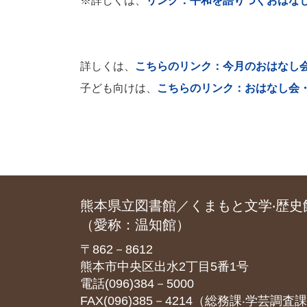
※詳しくは、
リンク：
平和を語りつぐおはな
詳しくは、
こちらのリンク：今月のおはなし
子ども向けは、
こちらのリンク：おはなし会
熊本県立図書館／くまもと文学‧歴史
（愛称：温知館）
〒862－8612
熊本市中央区出水2丁目5番1号
電話(096)384－5000
FAX(096)385－4214（総務課‧学芸調査