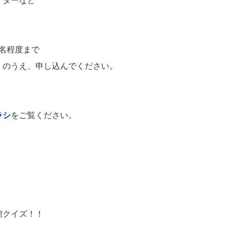
アターなど
3名程度まで
」のうえ、申し込んでください。
ラシ
をご覧ください。
午後3時20分
館クイズ！！