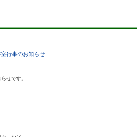
書室行事のお知らせ
知らせです。
「こわ～いおはなし会」
24日（木）