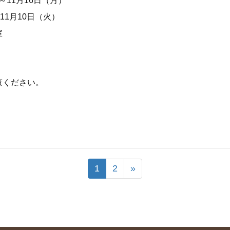
～11月16日（月）
1月10日（火）
室
覧ください。
1
2
»