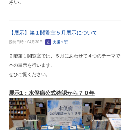
さい。
【展示】第１閲覧室５月展示について
投稿日時 : 04月30日
支援１班
２階第１閲覧室では、５月にあわせて４つのテーマで
本の展示を行います。
ぜひご覧ください。
展示1：水俣病公式確認から７０年