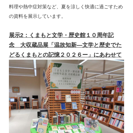
料理や熱中症対策など、夏を涼しく快適に過ごすため
の資料を展示しています。
展示2：くまもと文学・歴史館１０周年記
念 大収蔵品展「温故知新―文学と歴史でた
どるくまもとの記憶２０２６ー」にあわせて