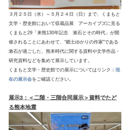
３月２５日（水）～５月２４日（日）まで、くまもと
文学・歴史館において収蔵品展 アーカイブズに見る
くまもと29「来熊130年記念 漱石とその時代」が開
催されることにあわせて、“郷土ゆかりの作家”である
漱石が過ごした、熊本時代に関する資料や文学作品・
研究資料などを集めて展示しています。
くまもと文学・歴史館での展示についてはリンク：
現
在の展示会
をご確認ください。
展示3：＜二階・三階合同展示＞資料でたど
る熊本地震