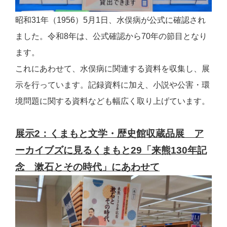
昭和31年（1956）5月1日、水俣病が公式に確認され
ました。令和8年は、公式確認から70年の節目となり
ます。
これにあわせて、水俣病に関連する資料を収集し、展
示を行っています。記録資料に加え、小説や公害・環
境問題に関する資料なども幅広く取り上げています。
展示2：くまもと文学・歴史館収蔵品展
ア
ーカイブズに見るくまもと29
「来熊130年記
念 漱石とその時代」にあわせて