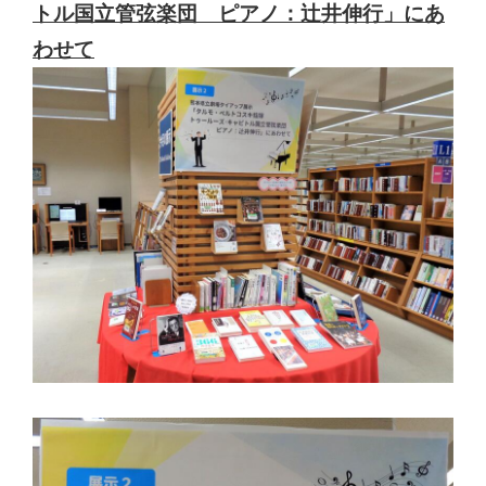
トル国立管弦楽団 ピアノ：辻󠄀井伸行」にあ
わせて