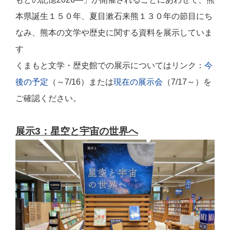
本県誕生１５０年、夏目漱石来熊１３０年の節目にち
なみ、熊本の文学や歴史に関する資料を展示していま
す
くまもと文学・歴史館での展示についてはリンク：
今
後の予定
（～7/16）または
現在の展示会
（7/17～
）を
ご確認ください。
展示3：星空と宇宙の世界へ