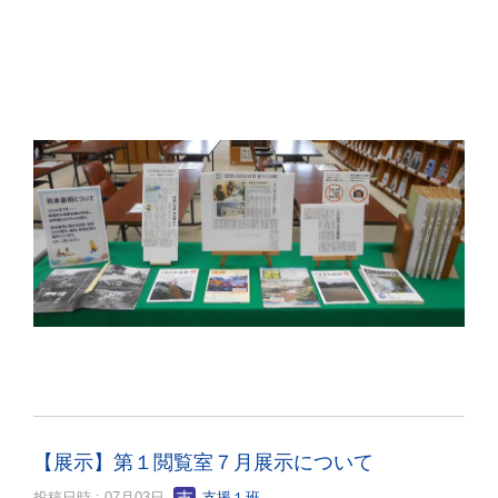
【展示】第１閲覧室７月展示について
投稿日時 : 07月03日
支援１班