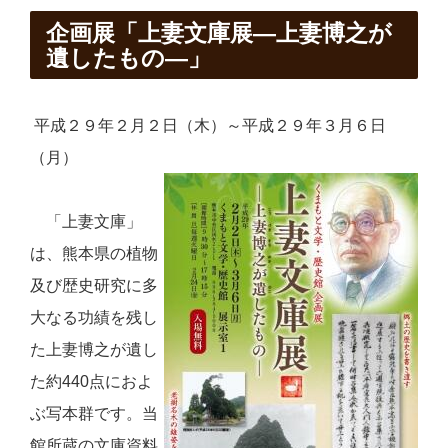
企画展「上妻文庫展―上妻博之が
遺したもの―」
平成２９年２月２日（木）～平成２９年３月６日
（月）
「上妻文庫」
は、熊本県の植物
及び歴史研究に多
大なる功績を残し
た上妻博之が遺し
た約
440
点におよ
ぶ写本群です。当
館所蔵の文庫資料