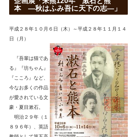
企画展「来熊120年 漱石と熊
本 ―秋はふみ吾に天下の志―」
平成２８年１０月６日（木）～平成２８年１１月１４
日（月）
『吾輩は猫であ
る』『坊ちゃん』
『こころ』など、
今なお多くの作品
が愛されている文
豪・夏目漱石。
明治２９年（１
８９６年）、英語
教師として第五高