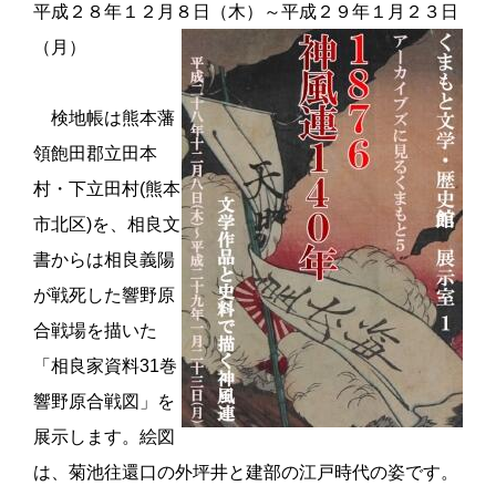
平成
２８
年
１２
月８日
（
木
）
～平成２９年
１
月
２３
日
（
月
）
検地帳は熊本藩
領飽田郡立田本
村・下立田村
(
熊本
市北区
)を
、相良文
書からは相良義陽
が戦死した響野原
合戦場を描いた
「相良家資料
31
巻
響野原合戦図」を
展示します。絵図
は、菊池往還口の外坪井と建部の江戸時代の姿です。