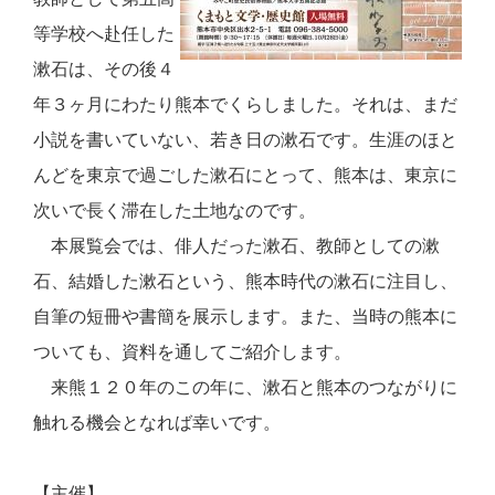
等学校へ赴任した
漱石は、その後４
年３ヶ月にわたり熊本でくらしました。それは、まだ
小説を書いていない、若き日の漱石です。生涯のほと
んどを東京で過ごした漱石にとって、熊本は、東京に
次いで長く滞在した土地なのです。
本展覧会では、俳人だった漱石、教師としての漱
石、結婚した漱石という、熊本時代の漱石に注目し、
自筆の短冊や書簡を展示します。また、当時の熊本に
ついても、資料を通してご紹介します。
来熊１２０年のこの年に、漱石と熊本のつながりに
触れる機会となれば幸いです。
【主催】