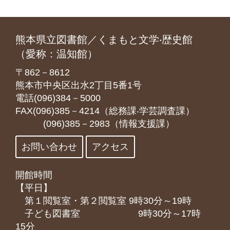
熊本県立図書館／くまもと文学‧歴史館
（愛称：温知館）
〒862－8612
熊本市中央区出水2丁目5番1号
電話(096)384－5000
FAX(096)385－4214（総務課‧学芸調査課）
(096)385－2983（情報支援課）
お問い合わせ
アクセス
開館時間
【平日】
第１閲覧室・第２閲覧室 9時30分～19時
子ども図書室 9時30分～17時
15分