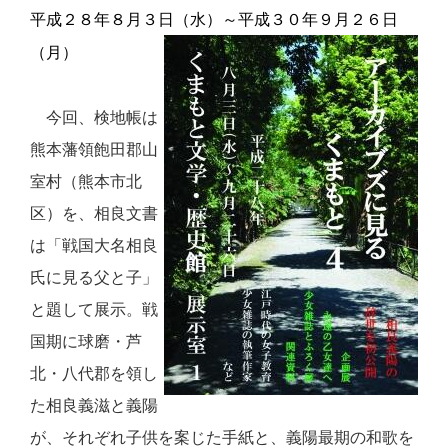
平成
２８
年８月３日
（水）
～平成３０年９月
２６
日
（月）
今回、検地帳は
熊本藩領飽田郡山
室村（熊本市北
区）を、
相良文書
は
「戦国大名相良
氏に見る父と子」
と題して展示。戦
国期に球磨・芦
北・八代郡を領し
た相良義滋と義陽
が、それぞれ子供を案じた手紙と、義陽最期の和歌を