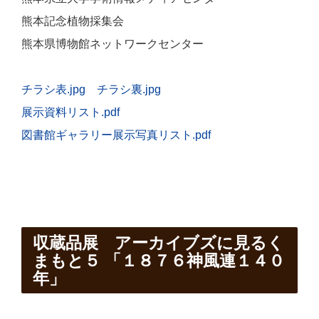
熊本記念植物採集会
熊本県博物館ネットワークセンター
チラシ表.jpg
チラシ裏.jpg
展示資料リスト.pdf
図書館ギャラリー展示写真リスト.pdf
収蔵品展 アーカイブズに見るく
まもと５ 「１８７６神風連１４０
年」