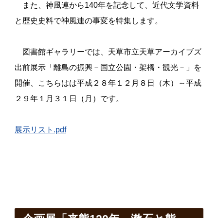
また、神風連から
140
年を記念して、近代文学資料
と歴史史料で神風連の事変を特集します。
図書館ギャラリーでは、天草市立天草アーカイブズ
出前展示「離島の振興－国立公園・架橋・観光－」を
開催、こちらは
は平成
２８
年
１２
月８日
（
木
）
～平成
２９
年
１
月
３１
日
（
月
）です。
展示リスト.pdf