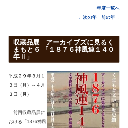
年度一覧へ
←次の年
前の年→
収蔵品展 アーカイブズに見るく
まもと６ 「１８７６神風連１４０
年Ⅱ」
平成
２９
年３月
１
３
日
（
月
）
～４月
３日
（
月
）
前回収蔵品展に
おける「
1876
神風