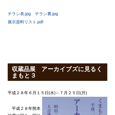
チラシ表.jpg
チラシ裏.jpg
展示資料リスト.pdf
収蔵品展 アーカイブズに見るく
まもと３
平成
２８年
６月
１５日
(
水
)
～７月
２５日
(月)
平成
２８年
熊本