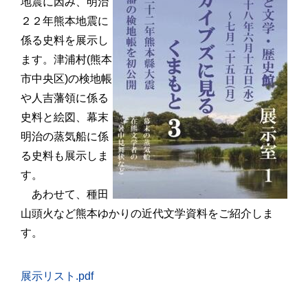
地震に因み、明治
２２年
熊本地震に
係る史料を展示し
ます。津浦村
(
熊本
市中央区
)
の検地帳
や人吉藩領に係る
史料と絵図、幕末
明治の蒸気船に係
る史料も展示しま
す。
あわせて、種田
山頭火など熊本ゆかりの近代文学資料をご紹介しま
す。
展示リスト.pdf