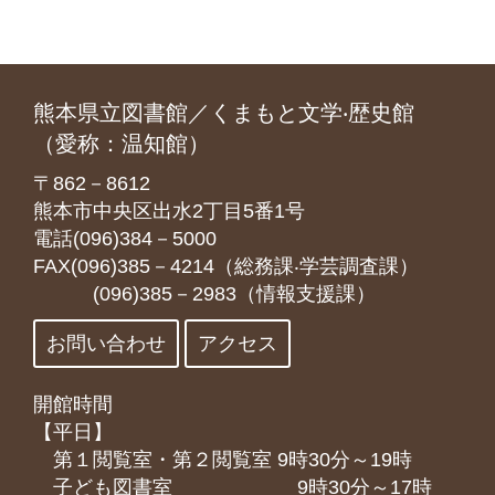
熊本県立図書館／くまもと文学‧歴史館
（愛称：温知館）
〒862－8612
熊本市中央区出水2丁目5番1号
電話(096)384－5000
FAX(096)385－4214（総務課‧学芸調査課）
(096)385－2983（情報支援課）
お問い合わせ
アクセス
開館時間
【平日】
第１閲覧室・第２閲覧室 9時30分～19時
子ども図書室 9時30分～17時