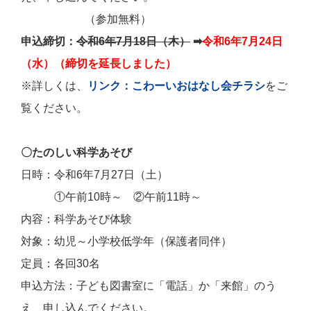
（参加無料）
申込締切：
令和6年7月18日（木）
➡
令和6年7月24日
（水）（締切を
延長しました）
※詳しくは、
リンク：こわーいおはなし会チラシ
をご
覧ください。
〇たのしい科学あそび
日時：令和6年7月27日（土）
①午前10時～ ②午前11時～
内容：科学あそび体験
対象：幼児～小学校低学年（保護者同伴）
定員：各回30名
申込方法：子ども図書室に「電話」か「来館」のう
え、申し込んでください。