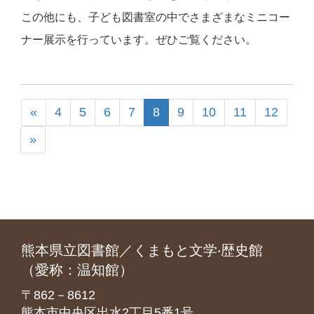
この他にも、子ども図書室の中でさまざまなミニコー
ナー展示を行っています。ぜひご覧ください。
«
4
5
6
7
8
9
10
11
12
»
熊本県立図書館／くまもと文学‧歴史館
（愛称：温知館）
〒862－8612
熊本市中央区出水2丁目5番1号