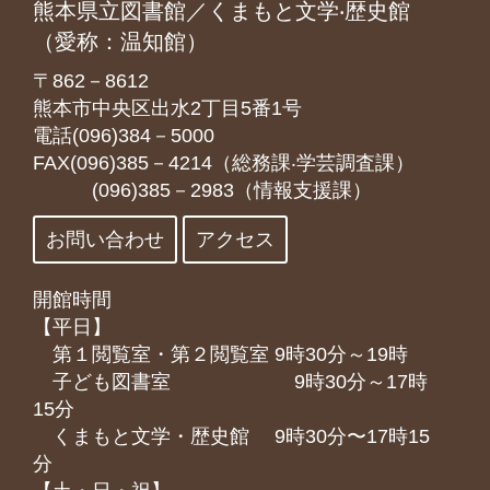
熊本県立図書館／くまもと文学‧歴史館
（愛称：温知館）
〒862－8612
熊本市中央区出水2丁目5番1号
電話(096)384－5000
FAX(096)385－4214（総務課‧学芸調査課）
(096)385－2983（情報支援課）
お問い合わせ
アクセス
開館時間
【平日】
第１閲覧室・第２閲覧室 9時30分～19時
子ども図書室 9時30分～17時
15分
くまもと⽂学・歴史館 9時30分〜17時15
分