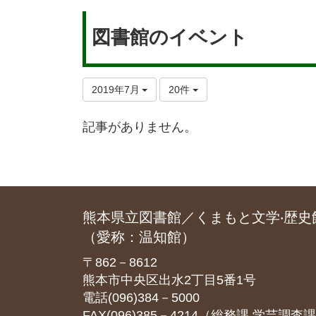
図書館のイベント
2019年7月
20件
記事がありません。
熊本県立図書館／くまもと文学‧歴史
（愛称：温知館）
〒862－8612
熊本市中央区出水2丁目5番1号
電話(096)384－5000
FAX(096)385－4214（総務課‧学芸調査