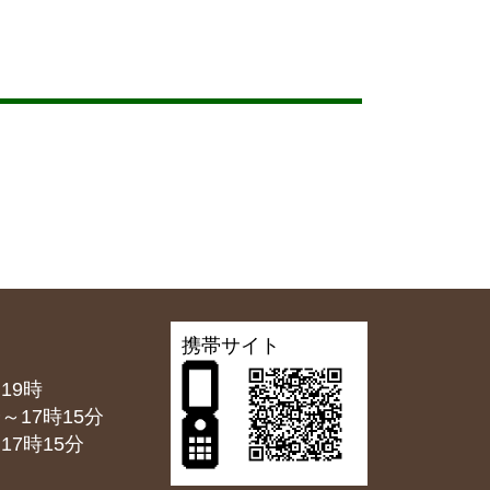
携帯サイト
19時
7時15分
7時15分