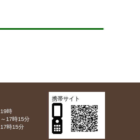
携帯サイト
19時
7時15分
7時15分