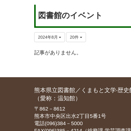
図書館のイベント
2024年8月
20件
記事がありません。
熊本県立図書館／くまもと文学‧歴史
（愛称：温知館）
〒862－8612
熊本市中央区出水2丁目5番1号
電話(096)384－5000
FAX(096)385－4214（総務課‧学芸調査