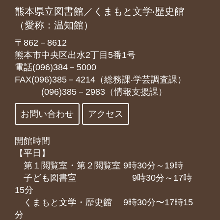
熊本県立図書館／くまもと文学‧歴史館
（愛称：温知館）
〒862－8612
熊本市中央区出水2丁目5番1号
電話(096)384－5000
FAX(096)385－4214（総務課‧学芸調査課）
(096)385－2983（情報支援課）
お問い合わせ
アクセス
開館時間
【平日】
第１閲覧室・第２閲覧室 9時30分～19時
子ども図書室 9時30分～17時
15分
くまもと⽂学・歴史館 9時30分〜17時15
分