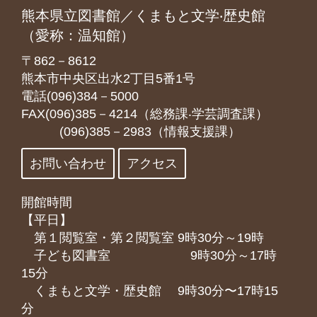
熊本県立図書館／くまもと文学‧歴史館
（愛称：温知館）
〒862－8612
熊本市中央区出水2丁目5番1号
電話(096)384－5000
FAX(096)385－4214（総務課‧学芸調査課）
(096)385－2983（情報支援課）
お問い合わせ
アクセス
開館時間
【平日】
第１閲覧室・第２閲覧室 9時30分～19時
子ども図書室 9時30分～17時
15分
くまもと⽂学・歴史館 9時30分〜17時15
分