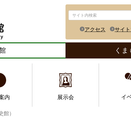
アクセス
サイト
館
くま
イ
案内
展示会
史館）