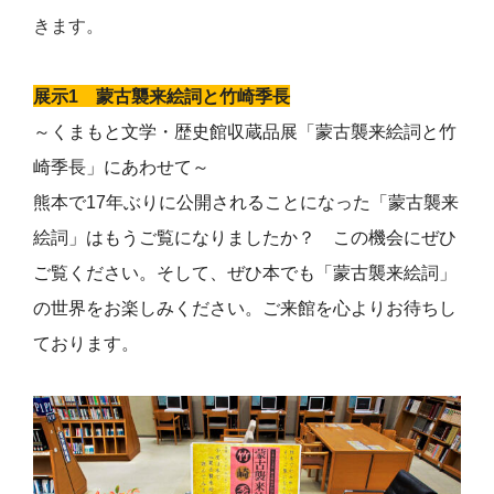
きます。
展示
1
蒙古襲来絵詞と竹崎季長
～くまもと文学・歴史館収蔵品展「蒙古襲来絵詞と竹
崎季長」にあわせて～
熊本で
17
年ぶりに公開されることになった「蒙古襲来
絵詞」はもうご覧になりましたか？ この機会にぜひ
ご覧ください。そして、ぜひ本でも「蒙古襲来絵詞」
の世界をお楽しみください。ご来館を心よりお待ちし
ております。