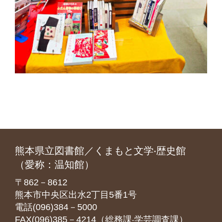
熊本県立図書館／くまもと文学‧歴史館
（愛称：温知館）
〒862－8612
熊本市中央区出水2丁目5番1号
電話(096)384－5000
FAX(096)385－4214（総務課‧学芸調査課）