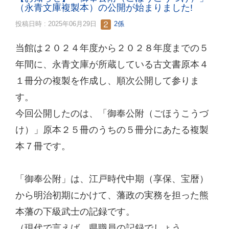
（永青文庫複製本）の公開が始まりました!
投稿日時 : 2025年06月29日
2係
当館は２０２４年度から２０２８年度までの５
年間に、永青文庫が所蔵している古文書原本４
１冊分の複製を作成し、順次公開して参りま
す。
今回公開したのは、「御奉公附（ごほうこうづ
け）」原本２５冊のうちの５冊分にあたる複製
本７冊です。
「御奉公附」は、江戸時代中期（享保、宝暦）
から明治初期にかけて、藩政の実務を担った熊
本藩の下級武士の記録です。
（現代で言えば、県職員の記録でしょう