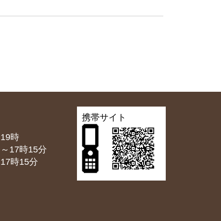
携帯サイト
19時
7時15分
7時15分