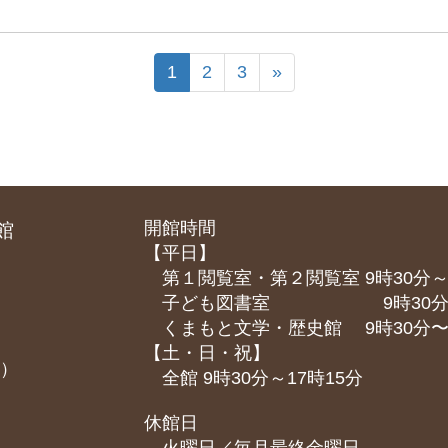
1
2
3
»
開館時間
館
【平日】
第１閲覧室・第２閲覧室 9時30分～
子ども図書室 9時30分～1
くまもと⽂学・歴史館 9時30分〜1
【土・日・祝】
課）
全館 9時30分～17時15分
休館日