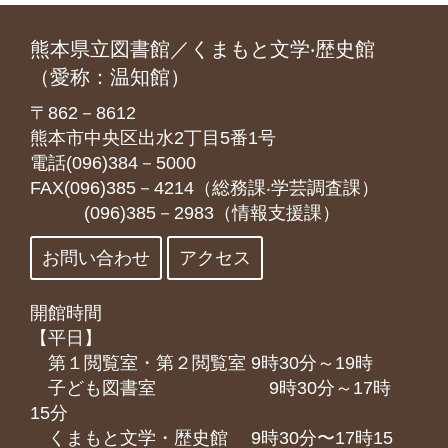
熊本県立図書館／くまもと文学‧歴史館
（愛称：温知館）
〒862－8612
熊本市中央区出水2丁目5番1号
電話(096)384－5000
FAX(096)385－4214（総務課‧学芸調査課）
(096)385－2983（情報支援課）
お問い合わせ
アクセス
開館時間
【平日】
第１閲覧室・第２閲覧室 9時30分～19時
子ども図書室 9時30分～17時
15分
くまもと⽂学・歴史館 9時30分〜17時15