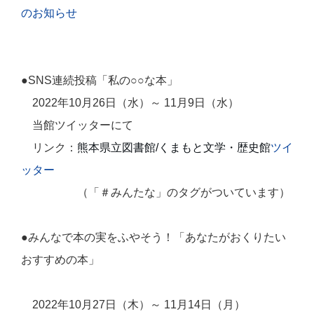
のお知らせ
●SNS連続投稿「私の○○な本」
2022
年
10
月
26
日（水）～
11
月9
日（水）
当館ツイッターにて
リンク：
熊本県立図書館/くまもと文学・歴史館
ツイ
ッター
（「＃みんたな」のタグがついています）
●みんなで本の実をふやそう！「あなたがおくりたい
おすすめの本」
2022
年
10
月
27
日（木）～
11
月
14
日（月）