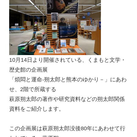
10
月
14
日より開催されている、くまもと文学・
歴史館の企画展
「煩悶と運命
-
朔太郎と熊本のゆかり－」にあわ
せ、
2
階で所蔵する
萩原朔太郎の著作や研究資料などの朔太郎関係
資料をご紹介します。
この企画展は萩原朔太郎没後
80
年にあわせて行