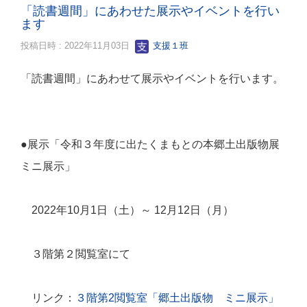
「読書週間」にあわせた展示やイベントを行い
ます
投稿日時 : 2022年11月03日
支援１班
「読書週間」にあわせて展示やイベントを行います。
●展示「令和３年度に出たくまもとの本郷土出版物展
ミニ展示」
2022
年
10
月
1
日（土）～
12
月
12
日（月）
３階第２閲覧室にて
リンク：
３階第
2
閲覧室「郷土出版物 ミニ展示」